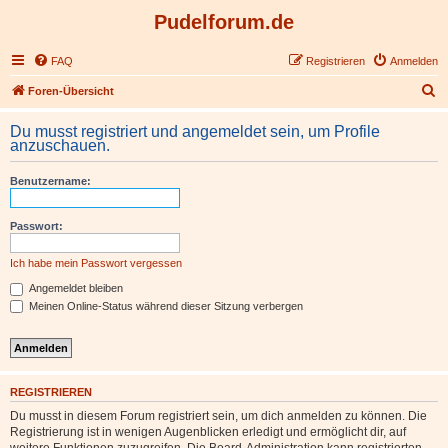
Pudelforum.de
FAQ
Registrieren
Anmelden
S
Foren-Übersicht
u
Du musst registriert und angemeldet sein, um Profile
c
anzuschauen.
h
Benutzername:
e
Passwort:
Ich habe mein Passwort vergessen
Angemeldet bleiben
Meinen Online-Status während dieser Sitzung verbergen
REGISTRIEREN
Du musst in diesem Forum registriert sein, um dich anmelden zu können. Die
Registrierung ist in wenigen Augenblicken erledigt und ermöglicht dir, auf
weitere Funktionen zuzugreifen. Die Board-Administration kann registrierten