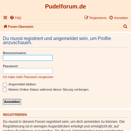
Pudelforum.de
FAQ
Registrieren
Anmelden
S
Foren-Übersicht
u
Du musst registriert und angemeldet sein, um Profile
c
anzuschauen.
h
Benutzername:
e
Passwort:
Ich habe mein Passwort vergessen
Angemeldet bleiben
Meinen Online-Status während dieser Sitzung verbergen
REGISTRIEREN
Du musst in diesem Forum registriert sein, um dich anmelden zu können. Die
Registrierung ist in wenigen Augenblicken erledigt und ermöglicht dir, auf
weitere Funktionen zuzugreifen. Die Board-Administration kann registrierten