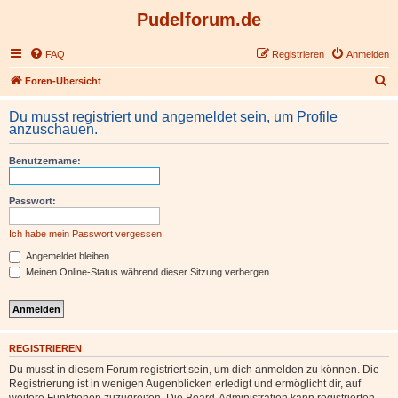
Pudelforum.de
FAQ
Registrieren
Anmelden
S
Foren-Übersicht
u
Du musst registriert und angemeldet sein, um Profile
c
anzuschauen.
h
Benutzername:
e
Passwort:
Ich habe mein Passwort vergessen
Angemeldet bleiben
Meinen Online-Status während dieser Sitzung verbergen
REGISTRIEREN
Du musst in diesem Forum registriert sein, um dich anmelden zu können. Die
Registrierung ist in wenigen Augenblicken erledigt und ermöglicht dir, auf
weitere Funktionen zuzugreifen. Die Board-Administration kann registrierten