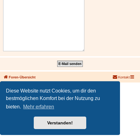
Foren-Übersicht
Kontakt
Powered by
phpBB
® Forum Software © phpBB Limited
Diese Website nutzt Cookies, um dir den
Deutsche Übersetzung durch
phpBB.de
bestmöglichen Komfort bei der Nutzung zu
PRIVACY_LINK
|
TERMS_LINK
bieten.
Mehr erfahren
Verstanden!