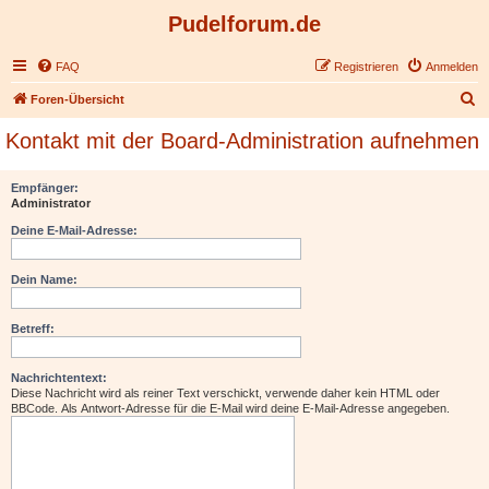
Pudelforum.de
FAQ
Registrieren
Anmelden
S
Foren-Übersicht
u
Kontakt mit der Board-Administration aufnehmen
c
h
Empfänger:
Administrator
e
Deine E-Mail-Adresse:
Dein Name:
Betreff:
Nachrichtentext:
Diese Nachricht wird als reiner Text verschickt, verwende daher kein HTML oder
BBCode. Als Antwort-Adresse für die E-Mail wird deine E-Mail-Adresse angegeben.