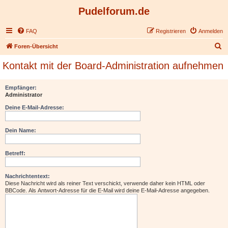
Pudelforum.de
FAQ
Registrieren
Anmelden
S
Foren-Übersicht
u
Kontakt mit der Board-Administration aufnehmen
c
h
Empfänger:
Administrator
e
Deine E-Mail-Adresse:
Dein Name:
Betreff:
Nachrichtentext:
Diese Nachricht wird als reiner Text verschickt, verwende daher kein HTML oder
BBCode. Als Antwort-Adresse für die E-Mail wird deine E-Mail-Adresse angegeben.