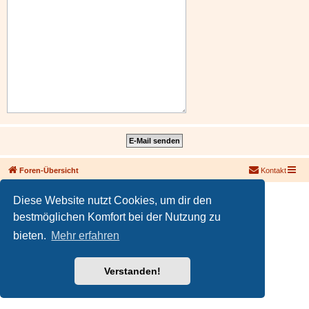
Foren-Übersicht
Kontakt
Powered by
phpBB
® Forum Software © phpBB Limited
Diese Website nutzt Cookies, um dir den
Deutsche Übersetzung durch
phpBB.de
bestmöglichen Komfort bei der Nutzung zu
PRIVACY_LINK
|
TERMS_LINK
bieten.
Mehr erfahren
Verstanden!