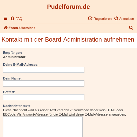
Pudelforum.de
FAQ
Registrieren
Anmelden
S
Foren-Übersicht
u
Kontakt mit der Board-Administration aufnehmen
c
h
Empfänger:
Administrator
e
Deine E-Mail-Adresse:
Dein Name:
Betreff:
Nachrichtentext:
Diese Nachricht wird als reiner Text verschickt, verwende daher kein HTML oder
BBCode. Als Antwort-Adresse für die E-Mail wird deine E-Mail-Adresse angegeben.