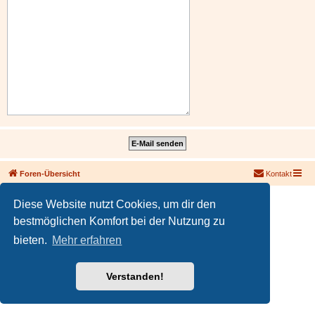
Foren-Übersicht
Kontakt
Powered by
phpBB
® Forum Software © phpBB Limited
Diese Website nutzt Cookies, um dir den
Deutsche Übersetzung durch
phpBB.de
bestmöglichen Komfort bei der Nutzung zu
PRIVACY_LINK
|
TERMS_LINK
bieten.
Mehr erfahren
Verstanden!