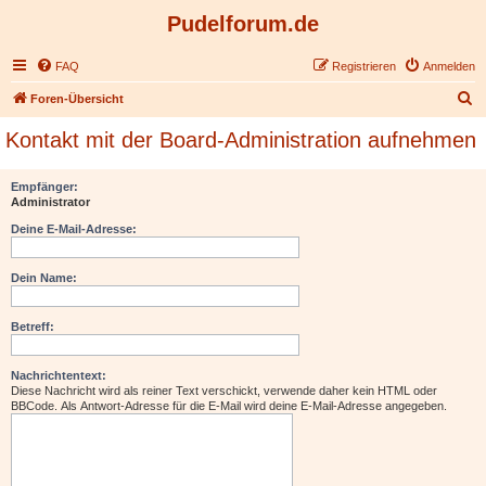
Pudelforum.de
FAQ
Registrieren
Anmelden
S
Foren-Übersicht
u
Kontakt mit der Board-Administration aufnehmen
c
h
Empfänger:
Administrator
e
Deine E-Mail-Adresse:
Dein Name:
Betreff:
Nachrichtentext:
Diese Nachricht wird als reiner Text verschickt, verwende daher kein HTML oder
BBCode. Als Antwort-Adresse für die E-Mail wird deine E-Mail-Adresse angegeben.