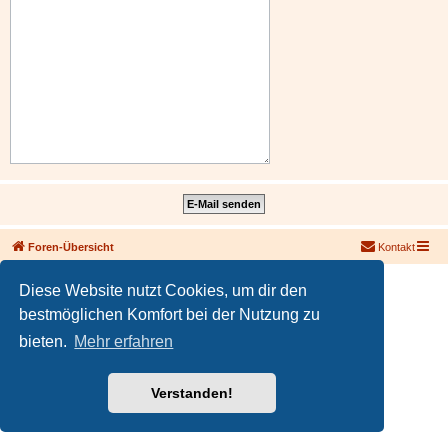
Foren-Übersicht
Kontakt
Powered by
phpBB
® Forum Software © phpBB Limited
Diese Website nutzt Cookies, um dir den
Deutsche Übersetzung durch
phpBB.de
bestmöglichen Komfort bei der Nutzung zu
PRIVACY_LINK
|
TERMS_LINK
bieten.
Mehr erfahren
Verstanden!