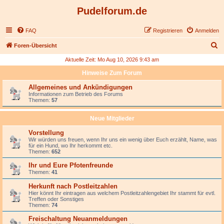
Pudelforum.de
FAQ
Registrieren
Anmelden
S
Foren-Übersicht
u
Aktuelle Zeit: Mo Aug 10, 2026 9:43 am
c
Hinweise Zum Forum
h
Allgemeines und Ankündigungen
e
Informationen zum Betrieb des Forums
Themen:
57
Neue Mitglieder
Vorstellung
Wir würden uns freuen, wenn Ihr uns ein wenig über Euch erzählt, Name, was
für ein Hund, wo Ihr herkommt etc.
Themen:
652
Ihr und Eure Pfotenfreunde
Themen:
41
Herkunft nach Postleitzahlen
Hier könnt Ihr eintragen aus welchem Postleitzahlengebiet Ihr stammt für evtl.
Treffen oder Sonstiges
Themen:
74
Freischaltung Neuanmeldungen