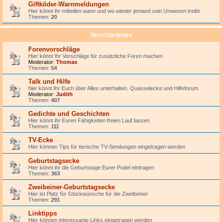
Giftköder-Warnmeldungen
Hier könnt ihr mitteilen wann und wo wieder jemand sein Unwesen treibt
Themen:
20
Verschiedenes
Forenvorschläge
Hier könnt Ihr Vorschläge für zusätzliche Foren machen.
Moderator:
Thomas
Themen:
54
Talk und Hilfe
hier könnt Ihr Euch über Alles unterhalten. Quasselecke und Hilfeforum
Moderator:
Judith
Themen:
407
Gedichte und Geschichten
Hier könnt ihr Euren Fähigkeiten freien Lauf lassen
Themen:
111
TV-Ecke
Hier können Tips für tierische TV-Sendungen eingetragen werden
Geburtstagsecke
Hier könnt ihr die Geburtstage Eurer Pudel eintragen
Themen:
363
Zweibeiner-Geburtstagsecke
Hier ist Platz für Glückwünsche für die Zweibeiner
Themen:
291
Linktipps
Hier können interessante Links eingetragen werden