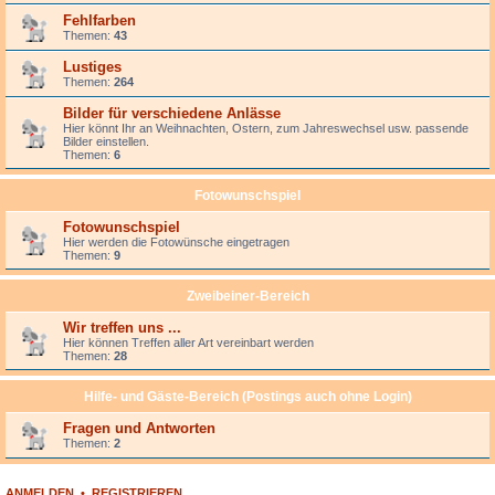
Fehlfarben
Themen:
43
Lustiges
Themen:
264
Bilder für verschiedene Anlässe
Hier könnt Ihr an Weihnachten, Ostern, zum Jahreswechsel usw. passende
Bilder einstellen.
Themen:
6
Fotowunschspiel
Fotowunschspiel
Hier werden die Fotowünsche eingetragen
Themen:
9
Zweibeiner-Bereich
Wir treffen uns ...
Hier können Treffen aller Art vereinbart werden
Themen:
28
Hilfe- und Gäste-Bereich (Postings auch ohne Login)
Fragen und Antworten
Themen:
2
ANMELDEN
•
REGISTRIEREN