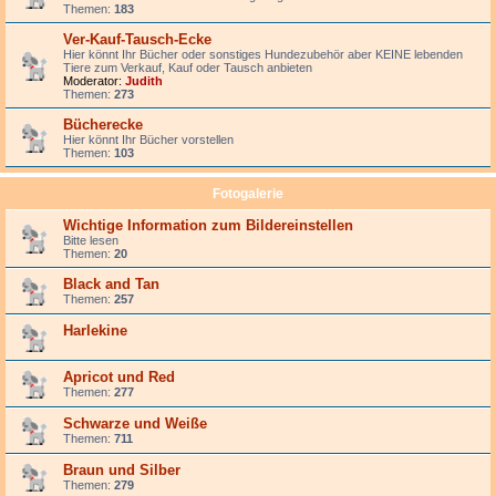
Themen:
183
Ver-Kauf-Tausch-Ecke
Hier könnt Ihr Bücher oder sonstiges Hundezubehör aber KEINE lebenden
Tiere zum Verkauf, Kauf oder Tausch anbieten
Moderator:
Judith
Themen:
273
Bücherecke
Hier könnt Ihr Bücher vorstellen
Themen:
103
Fotogalerie
Wichtige Information zum Bildereinstellen
Bitte lesen
Themen:
20
Black and Tan
Themen:
257
Harlekine
Apricot und Red
Themen:
277
Schwarze und Weiße
Themen:
711
Braun und Silber
Themen:
279