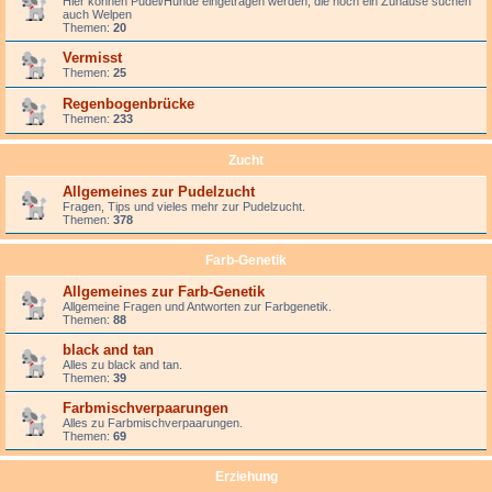
Hier können Pudel/Hunde eingetragen werden, die noch ein Zuhause suchen
auch Welpen
Themen:
20
Vermisst
Themen:
25
Regenbogenbrücke
Themen:
233
Zucht
Allgemeines zur Pudelzucht
Fragen, Tips und vieles mehr zur Pudelzucht.
Themen:
378
Farb-Genetik
Allgemeines zur Farb-Genetik
Allgemeine Fragen und Antworten zur Farbgenetik.
Themen:
88
black and tan
Alles zu black and tan.
Themen:
39
Farbmischverpaarungen
Alles zu Farbmischverpaarungen.
Themen:
69
Erziehung