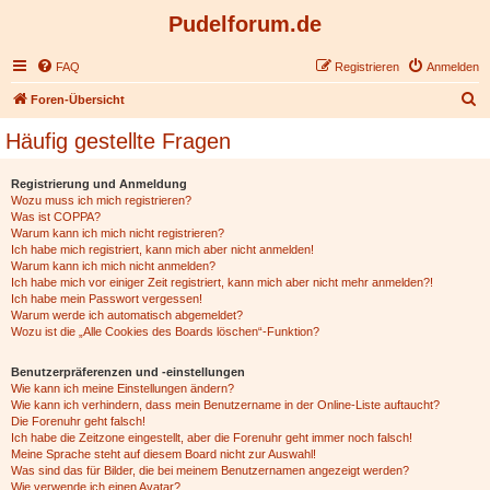
Pudelforum.de
FAQ
Registrieren
Anmelden
S
Foren-Übersicht
u
Häufig gestellte Fragen
c
h
Registrierung und Anmeldung
Wozu muss ich mich registrieren?
e
Was ist COPPA?
Warum kann ich mich nicht registrieren?
Ich habe mich registriert, kann mich aber nicht anmelden!
Warum kann ich mich nicht anmelden?
Ich habe mich vor einiger Zeit registriert, kann mich aber nicht mehr anmelden?!
Ich habe mein Passwort vergessen!
Warum werde ich automatisch abgemeldet?
Wozu ist die „Alle Cookies des Boards löschen“-Funktion?
Benutzerpräferenzen und -einstellungen
Wie kann ich meine Einstellungen ändern?
Wie kann ich verhindern, dass mein Benutzername in der Online-Liste auftaucht?
Die Forenuhr geht falsch!
Ich habe die Zeitzone eingestellt, aber die Forenuhr geht immer noch falsch!
Meine Sprache steht auf diesem Board nicht zur Auswahl!
Was sind das für Bilder, die bei meinem Benutzernamen angezeigt werden?
Wie verwende ich einen Avatar?