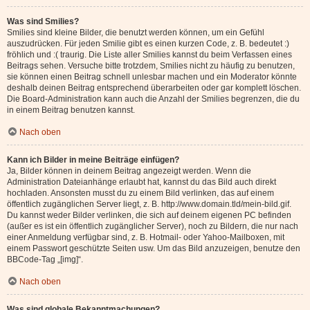
Was sind Smilies?
Smilies sind kleine Bilder, die benutzt werden können, um ein Gefühl
auszudrücken. Für jeden Smilie gibt es einen kurzen Code, z. B. bedeutet :)
fröhlich und :( traurig. Die Liste aller Smilies kannst du beim Verfassen eines
Beitrags sehen. Versuche bitte trotzdem, Smilies nicht zu häufig zu benutzen,
sie können einen Beitrag schnell unlesbar machen und ein Moderator könnte
deshalb deinen Beitrag entsprechend überarbeiten oder gar komplett löschen.
Die Board-Administration kann auch die Anzahl der Smilies begrenzen, die du
in einem Beitrag benutzen kannst.
Nach oben
Kann ich Bilder in meine Beiträge einfügen?
Ja, Bilder können in deinem Beitrag angezeigt werden. Wenn die
Administration Dateianhänge erlaubt hat, kannst du das Bild auch direkt
hochladen. Ansonsten musst du zu einem Bild verlinken, das auf einem
öffentlich zugänglichen Server liegt, z. B. http://www.domain.tld/mein-bild.gif.
Du kannst weder Bilder verlinken, die sich auf deinem eigenen PC befinden
(außer es ist ein öffentlich zugänglicher Server), noch zu Bildern, die nur nach
einer Anmeldung verfügbar sind, z. B. Hotmail- oder Yahoo-Mailboxen, mit
einem Passwort geschützte Seiten usw. Um das Bild anzuzeigen, benutze den
BBCode-Tag „[img]“.
Nach oben
Was sind globale Bekanntmachungen?