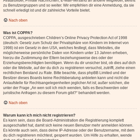
Avatarbilder, Private Nachrichten, E-Mail-Versand an andere Mitglieder, Beitritt
zu Benutzergruppen und so weiter. Wir empfehlen dir eine Anmeldung, da sie
schnell erledigt ist und dir zahlreiche Vorteile bietet.
Nach oben
Was ist COPPA?
COPPA, ausgeschrieben Children’s Online Privacy Protection Act of 1998
(deutsch: Gesetz zum Schutz der Privatsphäre von Kindern im Internet von
1998) ist ein Gesetz in den USA, welches festlegt, dass Websites, die
möglicherweise persönliche Daten von Kindern unter 13 Jahren erheben,
hierzu die Zustimmung der Eltern beziehungsweise des oder der
Erziehungsberechtigten benötigen. Wenn du dir unsicher bist, ob dies auf dich
oder die Website, auf der du dich zu registrieren versuchst, zutrifft, ziehe einen
rechtlichen Beistand zu Rate. Bitte beachte, dass phpBB Limited und der
Besitzer dieses Boards keine Rechtsberatung anbieten kann und nicht die
Anlaufstelle für Rechtsangelegenheiten jeglicher Art ist; außer solchen, die
unter der Frage „An wen soll ich mich wenden, falls es Beschwerden oder
juristische Anfragen zu diesem Forum gibt?“ behandelt werden.
Nach oben
Warum kann ich mich nicht registrieren?
Es kann sein, dass die Board-Administration die Registrierung komplett
ausgeschaltet hat, damit sich keine neuen Benutzer mehr anmelden können.
Es könnte auch sein, dass deine IP-Adresse oder der Benutzername, mit dem
du dich registrieren möchtest, gesperrt wurden. Um Hilfe zu erhalten, wende