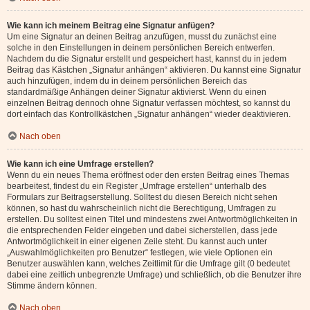
Wie kann ich meinem Beitrag eine Signatur anfügen?
Um eine Signatur an deinen Beitrag anzufügen, musst du zunächst eine
solche in den Einstellungen in deinem persönlichen Bereich entwerfen.
Nachdem du die Signatur erstellt und gespeichert hast, kannst du in jedem
Beitrag das Kästchen „Signatur anhängen“ aktivieren. Du kannst eine Signatur
auch hinzufügen, indem du in deinem persönlichen Bereich das
standardmäßige Anhängen deiner Signatur aktivierst. Wenn du einen
einzelnen Beitrag dennoch ohne Signatur verfassen möchtest, so kannst du
dort einfach das Kontrollkästchen „Signatur anhängen“ wieder deaktivieren.
Nach oben
Wie kann ich eine Umfrage erstellen?
Wenn du ein neues Thema eröffnest oder den ersten Beitrag eines Themas
bearbeitest, findest du ein Register „Umfrage erstellen“ unterhalb des
Formulars zur Beitragserstellung. Solltest du diesen Bereich nicht sehen
können, so hast du wahrscheinlich nicht die Berechtigung, Umfragen zu
erstellen. Du solltest einen Titel und mindestens zwei Antwortmöglichkeiten in
die entsprechenden Felder eingeben und dabei sicherstellen, dass jede
Antwortmöglichkeit in einer eigenen Zeile steht. Du kannst auch unter
„Auswahlmöglichkeiten pro Benutzer“ festlegen, wie viele Optionen ein
Benutzer auswählen kann, welches Zeitlimit für die Umfrage gilt (0 bedeutet
dabei eine zeitlich unbegrenzte Umfrage) und schließlich, ob die Benutzer ihre
Stimme ändern können.
Nach oben