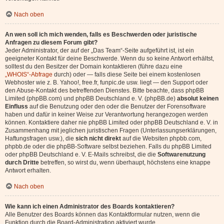
Nach oben
An wen soll ich mich wenden, falls es Beschwerden oder juristische
Anfragen zu diesem Forum gibt?
Jeder Administrator, der auf der „Das Team“-Seite aufgeführt ist, ist ein
geeigneter Kontakt für deine Beschwerde. Wenn du so keine Antwort erhältst,
solltest du den Besitzer der Domain kontaktieren (führe dazu eine
„WHOIS“-Abfrage
durch) oder — falls diese Seite bei einem kostenlosen
Webhoster wie z. B. Yahoo!, free.fr, funpic.de usw. liegt — den Support oder
den Abuse-Kontakt des betreffenden Dienstes. Bitte beachte, dass phpBB
Limited (phpBB.com) und phpBB Deutschland e. V. (phpBB.de)
absolut keinen
Einfluss
auf die Benutzung oder den oder die Benutzer der Forensoftware
haben und dafür in keiner Weise zur Verantwortung herangezogen werden
können. Kontaktiere daher nie phpBB Limited oder phpBB Deutschland e. V. in
Zusammenhang mit jeglichen juristischen Fragen (Unterlassungserklärungen,
Haftungsfragen usw.), die
sich nicht direkt
auf die Websiten phpbb.com,
phpbb.de oder die phpBB-Software selbst beziehen. Falls du phpBB Limited
oder phpBB Deutschland e. V. E-Mails schreibst, die die
Softwarenutzung
durch Dritte
betreffen, so wirst du, wenn überhaupt, höchstens eine knappe
Antwort erhalten.
Nach oben
Wie kann ich einen Administrator des Boards kontaktieren?
Alle Benutzer des Boards können das Kontaktformular nutzen, wenn die
Funktion durch die Board-Administration aktiviert wurde.