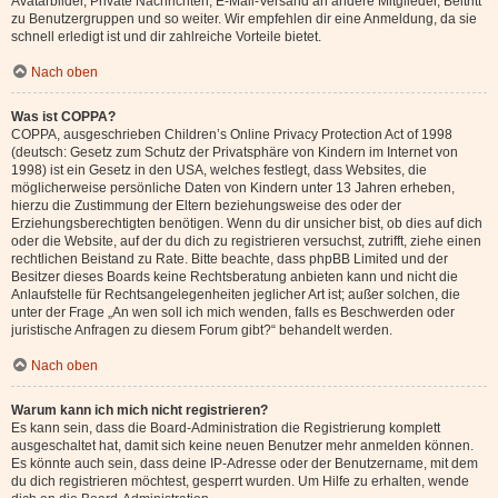
Avatarbilder, Private Nachrichten, E-Mail-Versand an andere Mitglieder, Beitritt
zu Benutzergruppen und so weiter. Wir empfehlen dir eine Anmeldung, da sie
schnell erledigt ist und dir zahlreiche Vorteile bietet.
Nach oben
Was ist COPPA?
COPPA, ausgeschrieben Children’s Online Privacy Protection Act of 1998
(deutsch: Gesetz zum Schutz der Privatsphäre von Kindern im Internet von
1998) ist ein Gesetz in den USA, welches festlegt, dass Websites, die
möglicherweise persönliche Daten von Kindern unter 13 Jahren erheben,
hierzu die Zustimmung der Eltern beziehungsweise des oder der
Erziehungsberechtigten benötigen. Wenn du dir unsicher bist, ob dies auf dich
oder die Website, auf der du dich zu registrieren versuchst, zutrifft, ziehe einen
rechtlichen Beistand zu Rate. Bitte beachte, dass phpBB Limited und der
Besitzer dieses Boards keine Rechtsberatung anbieten kann und nicht die
Anlaufstelle für Rechtsangelegenheiten jeglicher Art ist; außer solchen, die
unter der Frage „An wen soll ich mich wenden, falls es Beschwerden oder
juristische Anfragen zu diesem Forum gibt?“ behandelt werden.
Nach oben
Warum kann ich mich nicht registrieren?
Es kann sein, dass die Board-Administration die Registrierung komplett
ausgeschaltet hat, damit sich keine neuen Benutzer mehr anmelden können.
Es könnte auch sein, dass deine IP-Adresse oder der Benutzername, mit dem
du dich registrieren möchtest, gesperrt wurden. Um Hilfe zu erhalten, wende