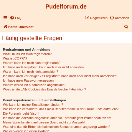
Pudelforum.de
FAQ
Registrieren
Anmelden
S
Foren-Übersicht
u
Häufig gestellte Fragen
c
h
Registrierung und Anmeldung
Wozu muss ich mich registrieren?
e
Was ist COPPA?
Warum kann ich mich nicht registrieren?
Ich habe mich registriert, kann mich aber nicht anmelden!
Warum kann ich mich nicht anmelden?
Ich habe mich vor einiger Zeit registriert, kann mich aber nicht mehr anmelden?!
Ich habe mein Passwort vergessen!
Warum werde ich automatisch abgemeldet?
Wozu ist die „Alle Cookies des Boards löschen“-Funktion?
Benutzerpräferenzen und -einstellungen
Wie kann ich meine Einstellungen ändern?
Wie kann ich verhindern, dass mein Benutzername in der Online-Liste auftaucht?
Die Forenuhr geht falsch!
Ich habe die Zeitzone eingestellt, aber die Forenuhr geht immer noch falsch!
Meine Sprache steht auf diesem Board nicht zur Auswahl!
Was sind das für Bilder, die bei meinem Benutzernamen angezeigt werden?
Wie verwende ich einen Avatar?