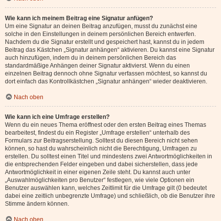
Wie kann ich meinem Beitrag eine Signatur anfügen?
Um eine Signatur an deinen Beitrag anzufügen, musst du zunächst eine
solche in den Einstellungen in deinem persönlichen Bereich entwerfen.
Nachdem du die Signatur erstellt und gespeichert hast, kannst du in jedem
Beitrag das Kästchen „Signatur anhängen“ aktivieren. Du kannst eine Signatur
auch hinzufügen, indem du in deinem persönlichen Bereich das
standardmäßige Anhängen deiner Signatur aktivierst. Wenn du einen
einzelnen Beitrag dennoch ohne Signatur verfassen möchtest, so kannst du
dort einfach das Kontrollkästchen „Signatur anhängen“ wieder deaktivieren.
Nach oben
Wie kann ich eine Umfrage erstellen?
Wenn du ein neues Thema eröffnest oder den ersten Beitrag eines Themas
bearbeitest, findest du ein Register „Umfrage erstellen“ unterhalb des
Formulars zur Beitragserstellung. Solltest du diesen Bereich nicht sehen
können, so hast du wahrscheinlich nicht die Berechtigung, Umfragen zu
erstellen. Du solltest einen Titel und mindestens zwei Antwortmöglichkeiten in
die entsprechenden Felder eingeben und dabei sicherstellen, dass jede
Antwortmöglichkeit in einer eigenen Zeile steht. Du kannst auch unter
„Auswahlmöglichkeiten pro Benutzer“ festlegen, wie viele Optionen ein
Benutzer auswählen kann, welches Zeitlimit für die Umfrage gilt (0 bedeutet
dabei eine zeitlich unbegrenzte Umfrage) und schließlich, ob die Benutzer ihre
Stimme ändern können.
Nach oben