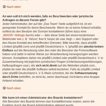
Nach oben
An wen soll ich mich wenden, falls es Beschwerden oder juristische
Anfragen zu diesem Forum gibt?
Jeder Administrator, der auf der „Das Team“-Seite aufgeführt ist, ist ein
geeigneter Kontakt für deine Beschwerde. Wenn du so keine Antwort erhältst,
solltest du den Besitzer der Domain kontaktieren (führe dazu eine
„WHOIS“-Abfrage
durch) oder — falls diese Seite bei einem kostenlosen
Webhoster wie z. B. Yahoo!, free.fr, funpic.de usw. liegt — den Support oder
den Abuse-Kontakt des betreffenden Dienstes. Bitte beachte, dass phpBB
Limited (phpBB.com) und phpBB Deutschland e. V. (phpBB.de)
absolut keinen
Einfluss
auf die Benutzung oder den oder die Benutzer der Forensoftware
haben und dafür in keiner Weise zur Verantwortung herangezogen werden
können. Kontaktiere daher nie phpBB Limited oder phpBB Deutschland e. V. in
Zusammenhang mit jeglichen juristischen Fragen (Unterlassungserklärungen,
Haftungsfragen usw.), die
sich nicht direkt
auf die Websiten phpbb.com,
phpbb.de oder die phpBB-Software selbst beziehen. Falls du phpBB Limited
oder phpBB Deutschland e. V. E-Mails schreibst, die die
Softwarenutzung
durch Dritte
betreffen, so wirst du, wenn überhaupt, höchstens eine knappe
Antwort erhalten.
Nach oben
Wie kann ich einen Administrator des Boards kontaktieren?
Alle Benutzer des Boards können das Kontaktformular nutzen, wenn die
Funktion durch die Board-Administration aktiviert wurde.