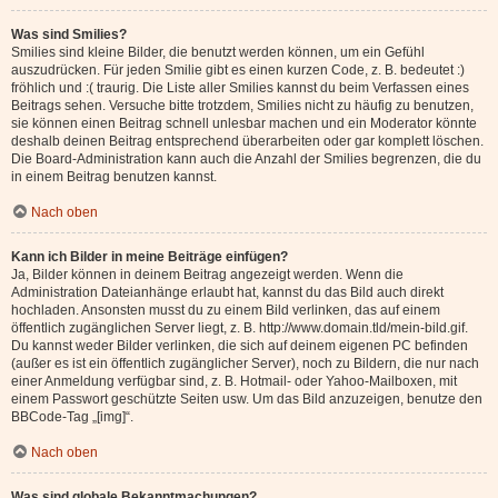
Was sind Smilies?
Smilies sind kleine Bilder, die benutzt werden können, um ein Gefühl
auszudrücken. Für jeden Smilie gibt es einen kurzen Code, z. B. bedeutet :)
fröhlich und :( traurig. Die Liste aller Smilies kannst du beim Verfassen eines
Beitrags sehen. Versuche bitte trotzdem, Smilies nicht zu häufig zu benutzen,
sie können einen Beitrag schnell unlesbar machen und ein Moderator könnte
deshalb deinen Beitrag entsprechend überarbeiten oder gar komplett löschen.
Die Board-Administration kann auch die Anzahl der Smilies begrenzen, die du
in einem Beitrag benutzen kannst.
Nach oben
Kann ich Bilder in meine Beiträge einfügen?
Ja, Bilder können in deinem Beitrag angezeigt werden. Wenn die
Administration Dateianhänge erlaubt hat, kannst du das Bild auch direkt
hochladen. Ansonsten musst du zu einem Bild verlinken, das auf einem
öffentlich zugänglichen Server liegt, z. B. http://www.domain.tld/mein-bild.gif.
Du kannst weder Bilder verlinken, die sich auf deinem eigenen PC befinden
(außer es ist ein öffentlich zugänglicher Server), noch zu Bildern, die nur nach
einer Anmeldung verfügbar sind, z. B. Hotmail- oder Yahoo-Mailboxen, mit
einem Passwort geschützte Seiten usw. Um das Bild anzuzeigen, benutze den
BBCode-Tag „[img]“.
Nach oben
Was sind globale Bekanntmachungen?